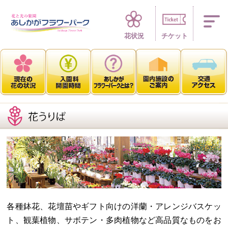
四季折々 花の楽園
花状況
チケット
各種鉢花、花壇苗やギフト向けの洋蘭・アレンジバスケッ
ト、観葉植物、サボテン・多肉植物など高品質なものをお