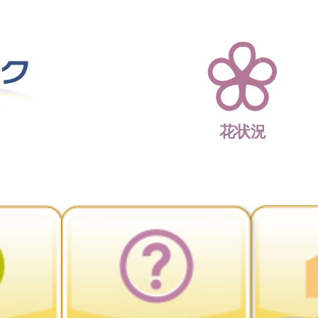
四季折々 花の楽園 
花状況