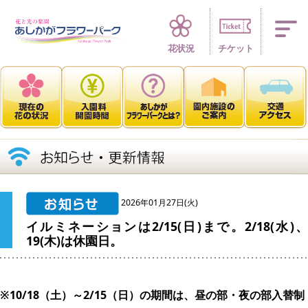
四季折々 花の楽園
花状況
チケット
2026年01月27日(火)
イルミネーションは2/15(日)まで。2/18(水)、
19(木)は休園日。
※10/18（土）～2/15（日）の期間は、昼の部・夜の部入替制