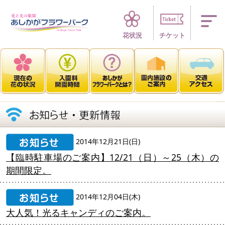
四季折々 花の楽園
花状況
チケット
2014年12月21日(日)
【臨時駐車場のご案内】12/21（日）～25（木）の
期間限定。
2014年12月04日(木)
大人気！光るキャンディのご案内。