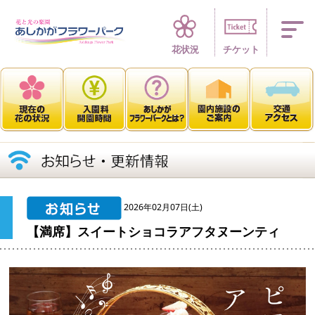
四季折々 花の楽園
花状況
チケット
2026年02月07日(土)
【満席】スイートショコラアフタヌーンティ