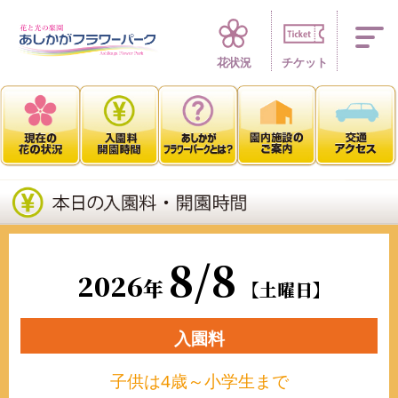
四季折々 花の楽園
花状況
チケット
8/8
2026
年
【土曜日】
入園料
子供は4歳～小学生まで