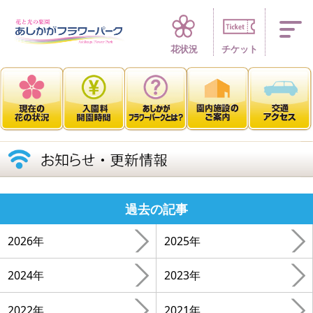
四季折々 花の楽園
花状況
チケット
過去の記事
2026年
2025年
2024年
2023年
2022年
2021年