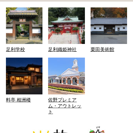
足利学校
足利織姫神社
栗田美術館
料亭 相洲楼
佐野プレミア
ム・アウトレッ
ト