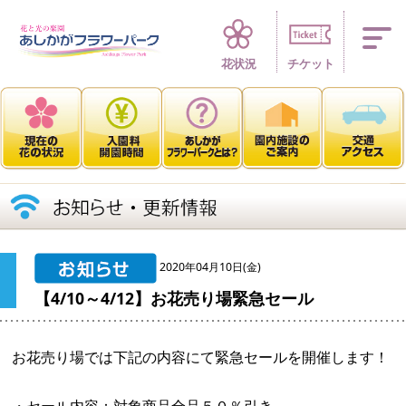
四季折々 花の楽園
花状況
チケット
2020年04月10日(金)
【4/10～4/12】お花売り場緊急セール
お花売り場では下記の内容にて緊急セールを開催します！