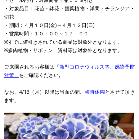
・セール内容：対象商品全品５０％引き
・対象品目：花苗・鉢花・観葉植物・洋蘭・チランジア・
切花
・期間：４月１０日(金)～４月１２日(日)
・営業時間：１０：００～１７：００
※すでに値引きされている商品は対象外となります。
※多肉植物・サボテン、資材等は対象外となります。
ご来園されるお客様は
「新型コロナウィルス等、感染予防
対策」
をご確認ください。
なお、4/13（月）以降は当面の間、
臨時休園
とさせて頂き
ます。