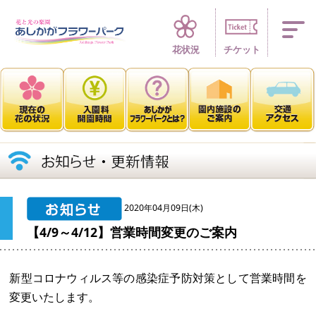
四季折々 花の楽園
花状況
チケット
2020年04月09日(木)
【4/9～4/12】営業時間変更のご案内
新型コロナウィルス等の感染症予防対策として営業時間を
変更いたします。