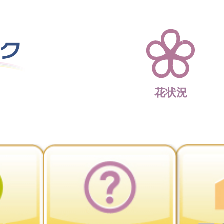
四季折々 花の楽園 
花状況