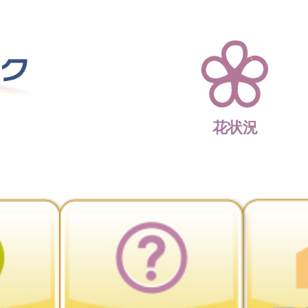
四季折々 花の楽園 
花状況