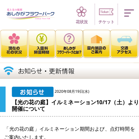
四季折々 花の楽園
花状況
チケット
2020年08月19日(水)
【光の花の庭】イルミネーション10/17（土）より
開催について
「光の花の庭」イルミネーション期間および、点灯時間を
ご案内いたします。