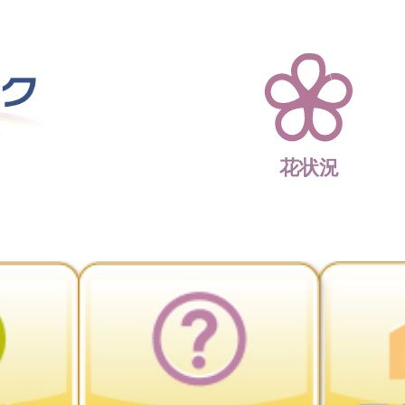
四季折々 花の楽園 
花状況