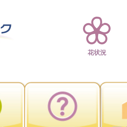
四季折々 花の楽園 
花状況