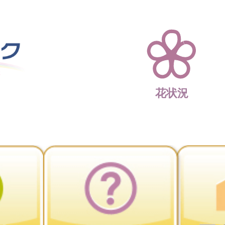
四季折々 花の楽園 
花状況