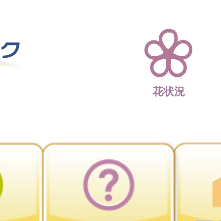
四季折々 花の楽園 
花状況