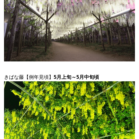
きばな藤
【例年見頃】
5月上旬～5月中旬頃