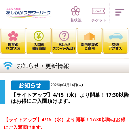
四季折々 花の楽園
花状況
チケット
2026年04月14日(火)
【ライトアップ】4/15（水）より開幕！17:30以降
はお得にご入園頂けます。
【ライトアップ】4/15（水）より開幕！17:30以降はお得
にご入園頂けます。