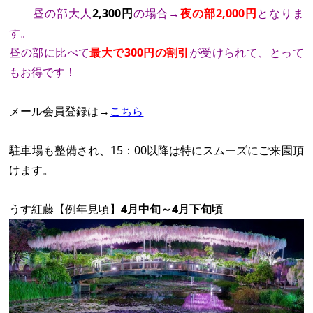
昼の部大人
2,300円
の場合→
夜の部2,000円
となりま
す。
昼の部に比べて
最大で300円の割引
が受けられて、とって
もお得です！
メール会員登録は→
こちら
駐車場も整備され、15：00以降は特にスムーズにご来園頂
けます。
うす紅藤
【例年見頃】
4月中旬～4月下旬頃