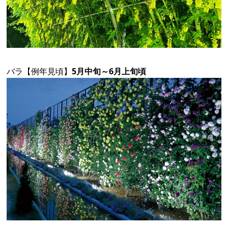
バラ【例年見頃】
5月中旬～6月上旬頃