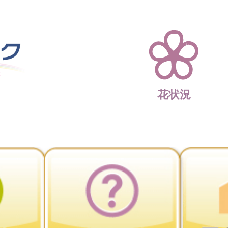
四季折々 花の楽園 
花状況