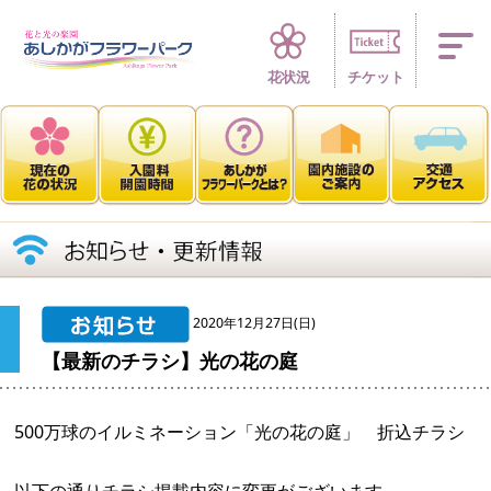
四季折々 花の楽園
花状況
チケット
2020年12月27日(日)
【最新のチラシ】光の花の庭
500万球のイルミネーション「光の花の庭」 折込チラシ