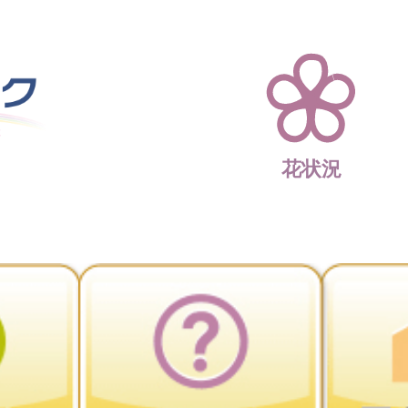
四季折々 花の楽園 
花状況