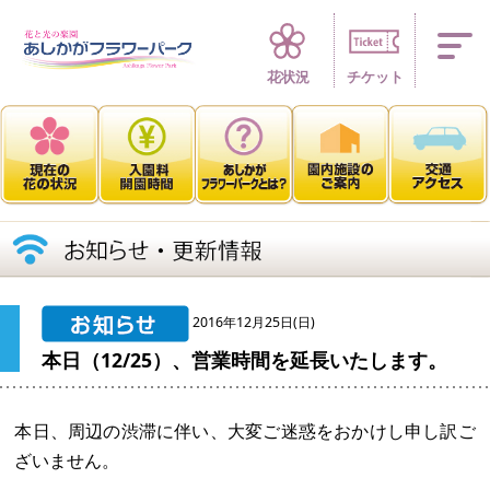
四季折々 花の楽園
花状況
チケット
2016年12月25日(日)
本日（12/25）、営業時間を延長いたします。
本日、周辺の渋滞に伴い、大変ご迷惑をおかけし申し訳ご
ざいません。