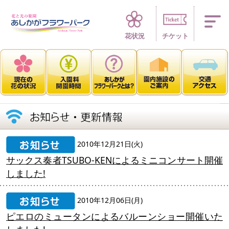
四季折々 花の楽園
花状況
チケット
2010年12月21日(火)
サックス奏者TSUBO-KENによるミニコンサート開催
しました!
2010年12月06日(月)
ピエロのミュータンによるバルーンショー開催いた