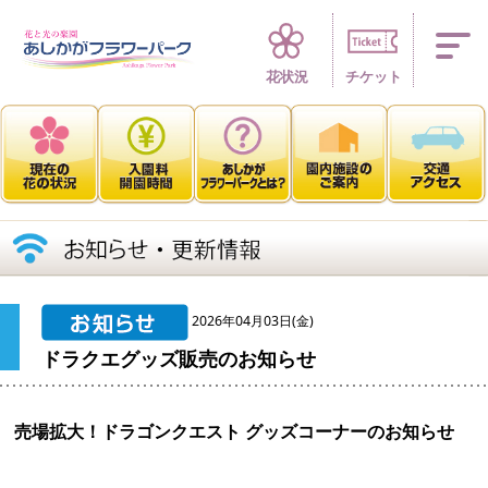
四季折々 花の楽園
花状況
チケット
2026年04月03日(金)
ドラクエグッズ販売のお知らせ
売場拡大！ドラゴンクエスト グッズコーナーのお知らせ