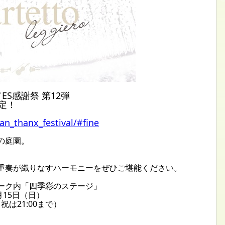
S感謝祭 第12弾
決定！
fan_thanx_festival/#fine
の庭園。
重奏が織りなすハーモニーをぜひご堪能ください。
ーク内「四季彩のステージ」
月15日（日）
日祝は21:00まで）