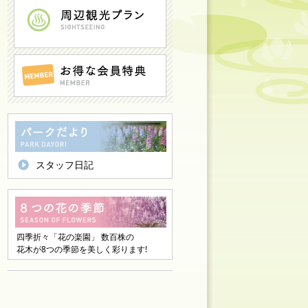
スタッフ日記
四季折々「花の楽園」 数百株の
花木が8つの季節を美しく彩ります!