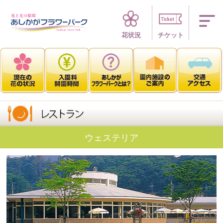
四季折々 花の楽園
花状況
チケット
ウェステリア