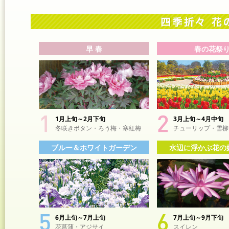
早 春
春の花祭
1月上旬～2月下旬
3月上旬～4月中旬
冬咲きボタン・ろう梅・寒紅梅
チューリップ・雪柳
ブルー＆ホワイトガーデン
水辺に浮かぶ花の
6月上旬～7月上旬
7月上旬～9月下旬
花菖蒲・アジサイ
スイレン