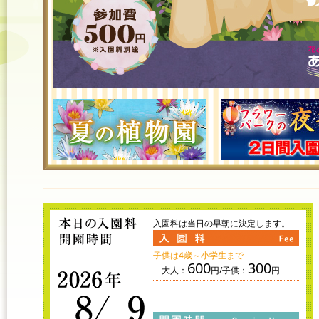
入園料は当日の早朝に決定します。
子供は4歳～小学生まで
600
300
大人：
円/子供：
円