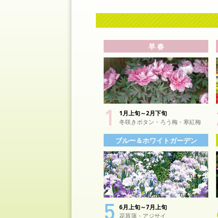
早 春
1月上旬～2月下旬
冬咲きボタン・ろう梅・寒紅梅
ブルー＆ホワイトガーデン
6月上旬～7月上旬
花菖蒲・アジサイ