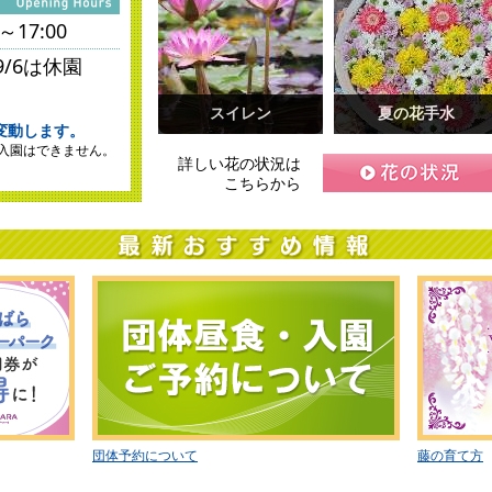
0～17:00
～9/6は休園
スイレン
夏の花手水
変動します。
詳しい花の状況はこち
詳しい花の状況はこち
入園はできません。
詳しい花の状況は
らから
らから
こちらから
団体予約について
藤の育て方