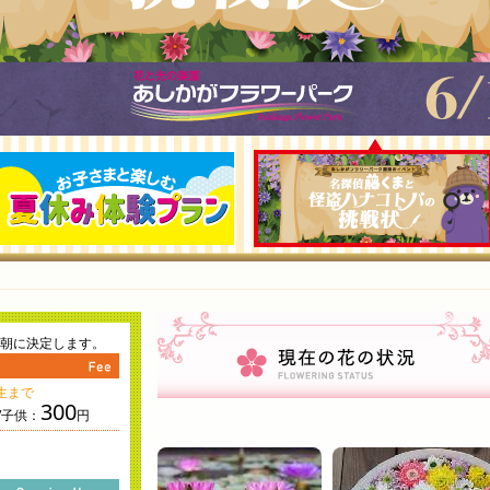
朝に決定します。
生まで
300
/子供：
円