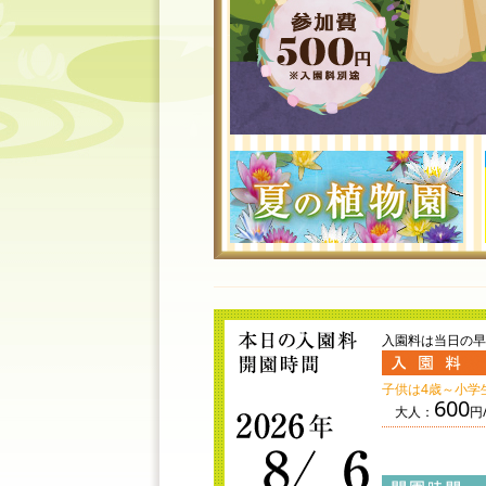
入園料は当日の早
子供は4歳～小学
600
大人：
円