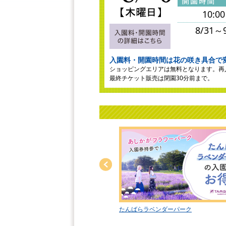
10:0
8/31
入園料・開園時間は花の咲き具合で
ショッピングエリアは無料となります。再
最終チケット販売は閉園30分前まで。
意事項
たんばらラベンダーパーク