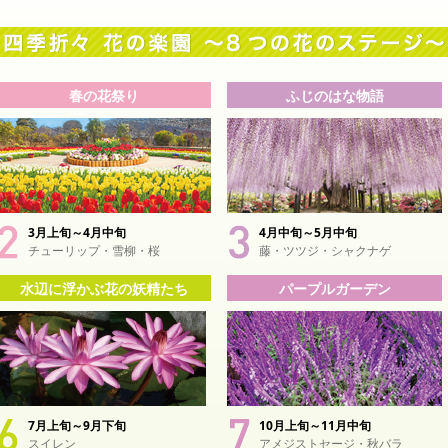
春の花祭り
ふじのはな物語
3月上旬～4月中旬
4月中旬～5月中旬
チューリップ・雪柳・桜
藤・ツツジ・シャクナゲ
水辺に浮かぶ花の妖精たち
パープルガーデン
7月上旬～9月下旬
10月上旬～11月中旬
スイレン
アメジストセージ・秋バラ