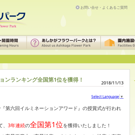
お問い合せ・よくあるご質問
ョンランキング全国第1位を獲得！
2018/11/13
Select Language
▼
都内で『第六回イルミネーションアワード』の授賞式が行われ
全国第1位
て、
3
年連続
の
を獲得いたしました！