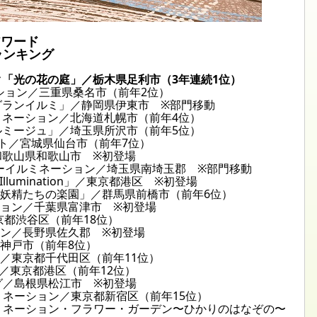
アワード
ランキング
ク「光の花の庭」／栃木県足利市（3年連続1位）
ション／三重県桑名市（前年2位）
グランイルミ」／静岡県伊東市 ※部門移動
ミネーション／北海道札幌市（前年4位）
ルミージュ」／埼玉県所沢市（前年5位）
ント／宮城県仙台市（前年7位）
和歌山県和歌山市 ※初登場
ターイルミネーション／埼玉県南埼玉郡 ※部門移動
Illumination」／東京都港区 ※初登場
「妖精たちの楽園」／群馬県前橋市（前年6位）
ション／千葉県富津市 ※初登場
／東京都渋谷区（前年18位）
ョン／長野県佐久郡 ※初登場
県神戸市（前年8位）
ン／東京都千代田区（前年11位）
MAS／東京都港区（前年12位）
ング／島根県松江市 ※初登場
ルミネーション／東京都新宿区（前年15位）
ルミネーション・フラワー・ガーデン〜ひかりのはなぞの〜