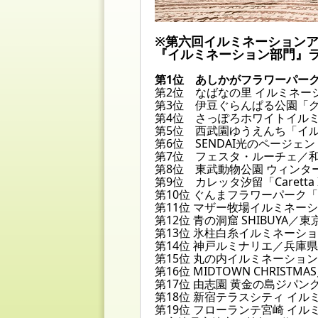
※第六回イルミネーション
『イルミネーション部門』
第1位 あしかがフラワーパー
第2位 なばなの里 イルミネー
第3位 伊豆ぐらんぱる公園「
第4位 さっぽろホワイトイル
第5位 西武園ゆうえんち「イ
第6位 SENDAI光のページェ
第7位 フェスタ・ルーチェ／
第8位 東武動物公園 ウィン
第9位 カレッタ汐留「Caretta 
第10位 ぐんまフラワーパーク
第11位 マザー牧場イルミネー
第12位 青の洞窟 SHIBUYA
第13位 氷柱白糸イルミネーシ
第14位 神戸ルミナリエ／兵庫
第15位 丸の内イルミネーショ
第16位 MIDTOWN CHRIST
第17位 由志園 黄金の島ジパ
第18位 新宿テラスシティ イ
第19位 フローランテ宮崎 イ