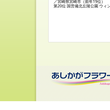
／宮崎県宮崎市（前年19位）
第20位 国営備北丘陵公園 ウ