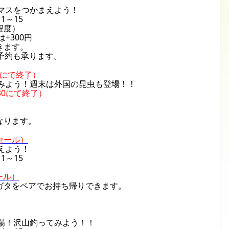
マスをつかまえよう！
1～15
程度）
+300円
きます。
予約も承ります。
30にて終了）
みよう！週末は外国の昆虫も登場！！
/30にて終了）
なります。
終セール）
えよう！
1～15
ール）
ガタをペアでお持ち帰りできます。
場！沢山釣ってみよう！！