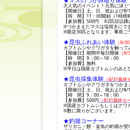
★マスのつかみ取り体験
大人気のイベント！元気に泳ぐ
【開催日】土、日、祝および8/1
【時 間】11：00開始（1時間
【参加費】500円 ※2匹目以降は
※つかまえたマスは塩焼きにで
※限定30匹となります。事前ご
★昆虫ふれあい体験
（8/
カブトムシやクワガタを触って
【開催日】期間中毎日開催
（8
【時 間】9：00～18：00
【参加費】無料
※平日は国産カブトムシのみと
★昆虫採集体験
（8/31最
カブトムシやクワガタをつかま
【開催日】土、日、祝および8/1
【時 間】9：00～18：00
【参加費】500円
（8/31最終セ
※国産カブトムシもしくはクワ
※数に限りがございます。
★釣堀コーナー
ザリガニ・鯉・金魚の釣堀が登