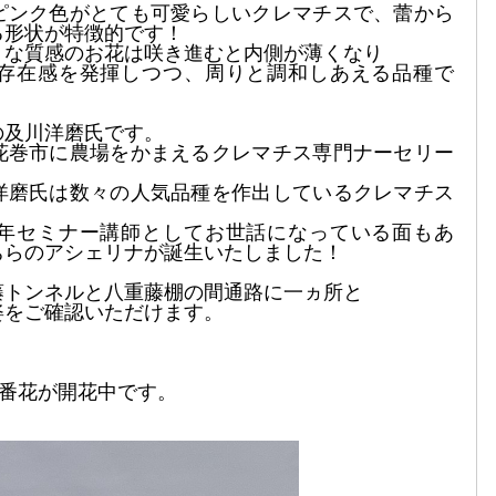
ピンク色がとても可愛らしいクレマチスで、蕾から
る形状が特徴的です！
トな質感のお花は咲き進むと内側が薄くなり
存在感を発揮しつつ、周りと調和しあえる品種で
の及川洋磨氏です。
花巻市に農場をかまえるクレマチス専門ナーセリー
洋磨氏は数々の人気品種を作出しているクレマチス
年セミナー講師としてお世話になっている面もあ
ちらのアシェリナが誕生いたしました！
藤トンネルと八重藤棚の間通路に一ヵ所と
姿をご確認いただけます。
３番花が開花中です。