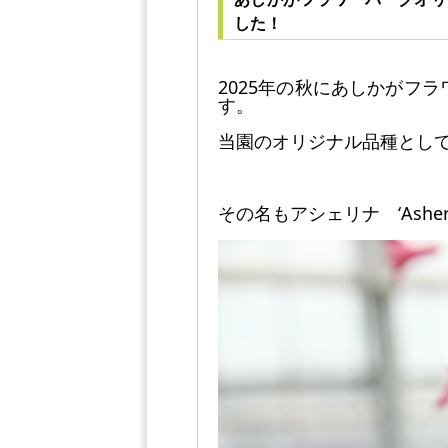
した！
2025年の秋にあしかがフ
す。
当園のオリジナル品種とし
その名もアシェリナ ‘Asheri