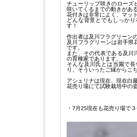
チューリップ咲きのローズ
咲いてくるまでの動きがあ
花付きは非常によく、マッ
どんな背景とでもしっかり
す！
作出者は及川フラグリーン
及川フラグリーンは岩手県
です。
また、その代表である及川
の育種家であります。
そんな及川氏とは当園で長
り、そういったご縁からこ
アシェリナは現在、現在白
花売り場にて試験栽培中の
・7月25現在も花売り場で