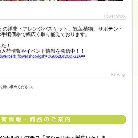
Flower Shop
けの洋蘭・アレンジバスケット、観葉植物、サボテン・
お手頃価格で幅広く取り揃えております。
した！
新入荷情報やイベント情報を発信中！！
_flowerpark_flowershop?igsh=OGQ5ZDc2ODk2ZA==
Ranking
お買い求めください。
ジナルクレマチス「アシェリナ」誕生いたしま