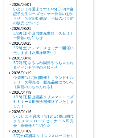
> 2026/04/01
いよいよ今週末です！4/5(日)河本麻
記子先生ローズセミナー開催のお知
らせ ※4/1(水)追記：当日のバラ苗
の販売について
> 2026/03/25
3/29(日)小山内健先生ローズセミナ
ー開催のお知らせ
> 2026/03/25
3/28(土)クレマチスセミナー開催い
たします【及川洋磨先生】
> 2026/03/18
3/22(日)ゆるふわ園芸やっちゃんね
るイベント開催のお知らせ
> 2026/01/19
今週末1/25(日)開催！ ランドセル
シリーズ即売会 販売品種について
【園芸のぶちゃんねる】
> 2026/01/19
1/18(日)横山園芸クリスマスローズ
セミナー＆即売会開催終了いたしま
した！
> 2026/01/16
いよいよ今週末！1/18(日)横山園芸
クリスマスローズセミナー＆即売
会 販売株のご紹介☆
> 2026/01/09
2/7(土)花郷園クリスマスローズセミ